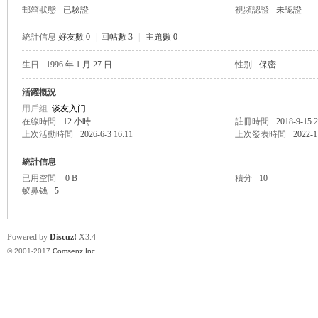
郵箱狀態
已驗證
視頻認證
未認證
統計信息
好友數 0
|
回帖數 3
|
主題數 0
生日
1996 年 1 月 27 日
性别
保密
帛
活躍概況
用戶組
谈友入门
在線時間
12 小時
註冊時間
2018-9-15 2
上次活動時間
2026-6-3 16:11
上次發表時間
2022-1
統計信息
已用空間
0 B
積分
10
蚁鼻钱
5
网
Powered by
Discuz!
X3.4
© 2001-2017
Comsenz Inc.