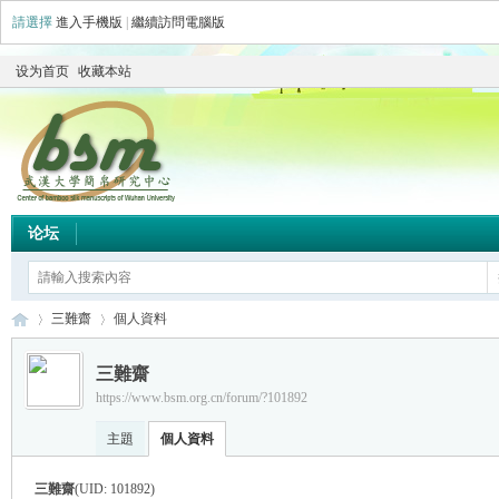
請選擇
進入手機版
|
繼續訪問電腦版
设为首页
收藏本站
论坛
三難齋
個人資料
三難齋
https://www.bsm.org.cn/forum/?101892
简
›
›
主題
個人資料
三難齋
(UID: 101892)