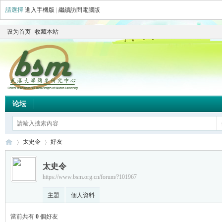
請選擇
進入手機版
|
繼續訪問電腦版
设为首页
收藏本站
论坛
太史令
好友
太史令
https://www.bsm.org.cn/forum/?101967
简
›
›
主題
個人資料
當前共有
0
個好友