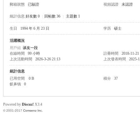
郵箱狀態
已驗證
視頻認證
未認證
統計信息
好友數 0
|
回帖數 36
|
主題數 1
生日
1994 年 6 月 23 日
学历
硕士
帛
活躍概況
用戶組
谈友一段
在線時間
99 小時
註冊時間
2018-11-21
上次活動時間
2026-3-26 21:13
上次發表時間
2025-1
統計信息
已用空間
0 B
積分
37
蚁鼻钱
0
网
Powered by
Discuz!
X3.4
© 2001-2017
Comsenz Inc.