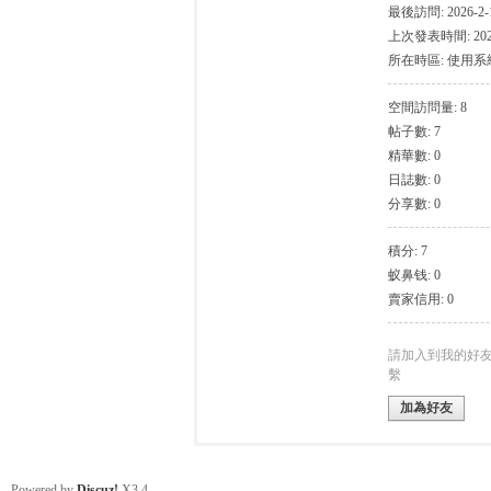
最後訪問: 2026-2-1
上次發表時間: 2022-
所在時區: 使用
空間訪問量: 8
帖子數: 7
帛
精華數: 0
日誌數: 0
分享數: 0
積分: 7
蚁鼻钱: 0
賣家信用: 0
网
請加入到我的好
繫
加為好友
Powered by
Discuz!
X3.4