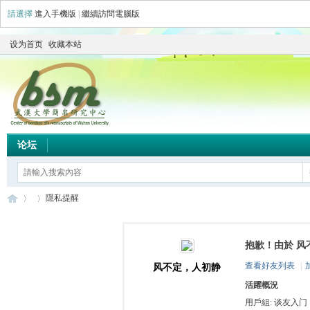
請選擇
進入手機版
|
繼續訪問電腦版
设为首页
收藏本站
论坛
隱私提醒
抱歉！由於 风
简
›
›
查看好友列表
|
风不定，人初静
活躍概況
用戶組:
谈友入门