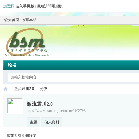
請選擇
進入手機版
|
繼續訪問電腦版
设为首页
收藏本站
论坛
激流震川2.0
好友
激流震川2.0
https://www.bsm.org.cn/forum/?102798
简
›
›
主題
個人資料
當前共有
0
個好友