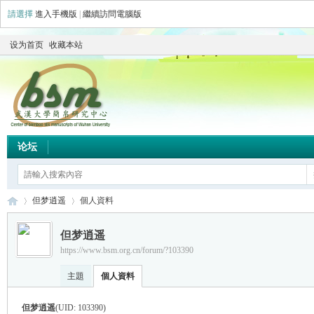
請選擇
進入手機版
|
繼續訪問電腦版
设为首页
收藏本站
论坛
但梦逍遥
個人資料
但梦逍遥
https://www.bsm.org.cn/forum/?103390
简
›
›
主題
個人資料
但梦逍遥
(UID: 103390)