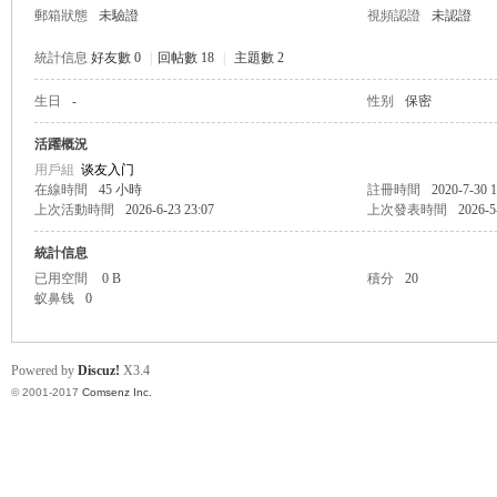
郵箱狀態
未驗證
視頻認證
未認證
統計信息
好友數 0
|
回帖數 18
|
主題數 2
生日
-
性别
保密
帛
活躍概況
用戶組
谈友入门
在線時間
45 小時
註冊時間
2020-7-30 1
上次活動時間
2026-6-23 23:07
上次發表時間
2026-5
統計信息
已用空間
0 B
積分
20
蚁鼻钱
0
网
Powered by
Discuz!
X3.4
© 2001-2017
Comsenz Inc.