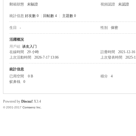
郵箱狀態
未驗證
視頻認證
未認證
統計信息
好友數 0
|
回帖數 4
|
主題數 0
生日
-
性别
保密
帛
活躍概況
用戶組
谈友入门
在線時間
29 小時
註冊時間
2021-12-16
上次活動時間
2026-7-17 13:06
上次發表時間
2025-1
統計信息
已用空間
0 B
積分
4
蚁鼻钱
0
网
Powered by
Discuz!
X3.4
© 2001-2017
Comsenz Inc.