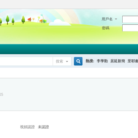
用戶名
密碼
熱搜:
李學勤
居延新簡
里耶
搜索
搜
05
索
視頻認證
未認證