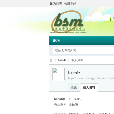
设为首页
收藏本站
论坛
bxerdz
個人資料
bxerdz
https://www.bsm.org.cn/forum/?1052
简
›
›
主題
個人資料
bxerdz
(UID: 105205)
郵箱狀態
未驗證