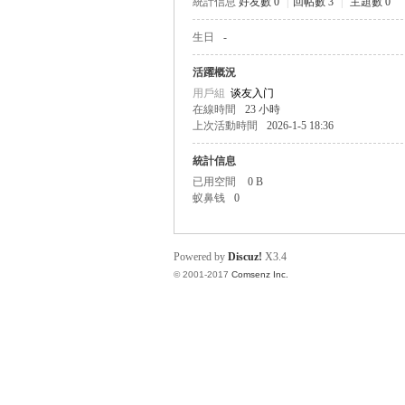
統計信息
好友數 0
|
回帖數 3
|
主題數 0
生日
-
帛
活躍概況
用戶組
谈友入门
在線時間
23 小時
上次活動時間
2026-1-5 18:36
統計信息
已用空間
0 B
蚁鼻钱
0
网
Powered by
Discuz!
X3.4
© 2001-2017
Comsenz Inc.