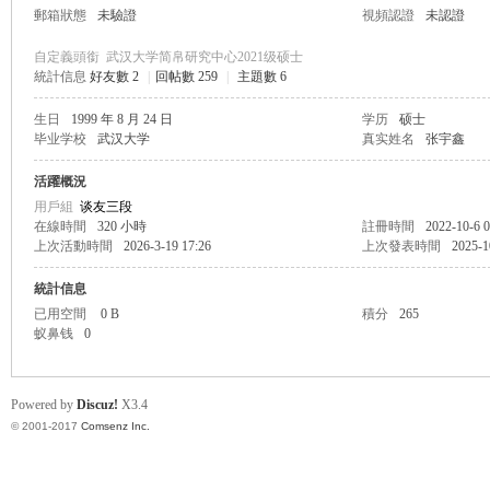
郵箱狀態
未驗證
視頻認證
未認證
自定義頭銜
武汉大学简帛研究中心2021级硕士
統計信息
好友數 2
|
回帖數 259
|
主題數 6
生日
1999 年 8 月 24 日
学历
硕士
帛
毕业学校
武汉大学
真实姓名
张宇鑫
活躍概況
用戶組
谈友三段
在線時間
320 小時
註冊時間
2022-10-6 0
上次活動時間
2026-3-19 17:26
上次發表時間
2025-1
統計信息
已用空間
0 B
積分
265
蚁鼻钱
0
网
Powered by
Discuz!
X3.4
© 2001-2017
Comsenz Inc.