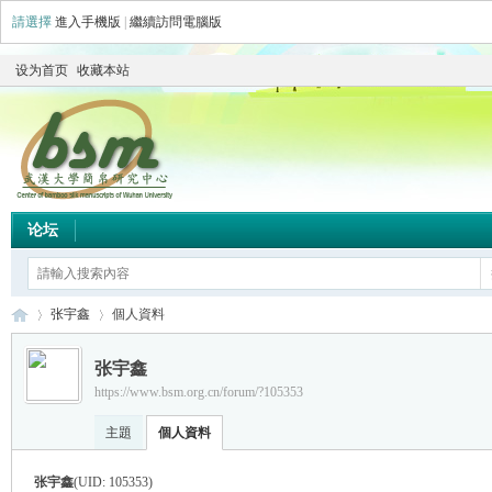
請選擇
進入手機版
|
繼續訪問電腦版
设为首页
收藏本站
论坛
张宇鑫
個人資料
张宇鑫
https://www.bsm.org.cn/forum/?105353
简
›
›
主題
個人資料
张宇鑫
(UID: 105353)