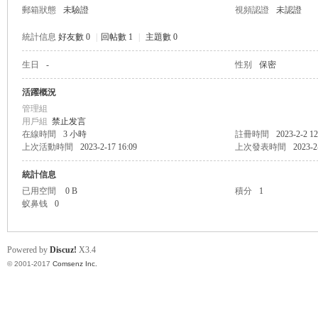
郵箱狀態
未驗證
視頻認證
未認證
統計信息
好友數 0
|
回帖數 1
|
主題數 0
生日
-
性别
保密
帛
活躍概況
管理組
用戶組
禁止发言
在線時間
3 小時
註冊時間
2023-2-2 12
上次活動時間
2023-2-17 16:09
上次發表時間
2023-2
統計信息
已用空間
0 B
積分
1
蚁鼻钱
0
网
Powered by
Discuz!
X3.4
© 2001-2017
Comsenz Inc.