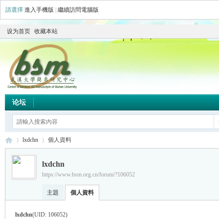
請選擇
進入手機版
|
繼續訪問電腦版
设为首页
收藏本站
论坛
lxdchn
個人資料
lxdchn
https://www.bsm.org.cn/forum/?106052
简
›
›
主題
個人資料
lxdchn
(UID: 106052)