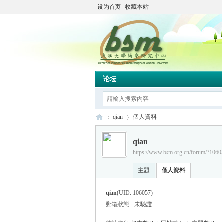
设为首页
收藏本站
论坛
qian
個人資料
qian
https://www.bsm.org.cn/forum/?1060
简
›
›
主題
個人資料
qian
(UID: 106057)
郵箱狀態
未驗證