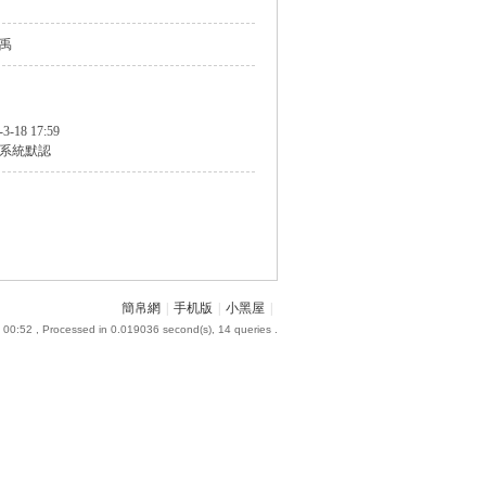
禹
-3-18 17:59
系統默認
簡帛網
|
手机版
|
小黑屋
|
 00:52
, Processed in 0.019036 second(s), 14 queries .