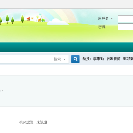
用戶名
密碼
熱搜:
李學勤
居延新簡
里耶
搜索
搜
57
索
視頻認證
未認證