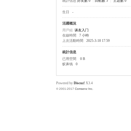
統計信息
好友數 0
|
回帖數 5
|
主題數 0
生日
-
帛
活躍概況
用戶組
谈友入门
在線時間
7 小時
上次活動時間
2025-3-18 17:59
統計信息
已用空間
0 B
蚁鼻钱
0
网
Powered by
Discuz!
X3.4
© 2001-2017
Comsenz Inc.