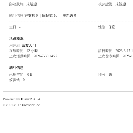
郵箱狀態
未驗證
視頻認證
未認證
統計信息
好友數 0
|
回帖數 16
|
主題數 0
生日
-
性别
保密
帛
活躍概況
用戶組
谈友入门
在線時間
42 小時
註冊時間
2023-3-17 1
上次活動時間
2026-7-30 14:27
上次發表時間
2025-1
統計信息
已用空間
0 B
積分
16
蚁鼻钱
0
网
Powered by
Discuz!
X3.4
© 2001-2017
Comsenz Inc.