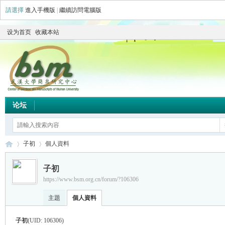
請選擇
進入手機版
|
繼續訪問電腦版
设为首页
收藏本站
论坛
子初
個人資料
子初
https://www.bsm.org.cn/forum/?106306
简
›
›
主題
個人資料
子初
(UID: 106306)