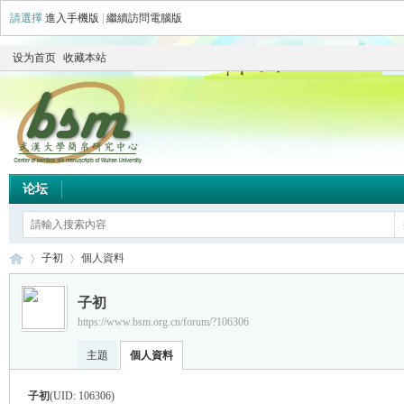
請選擇
進入手機版
|
繼續訪問電腦版
设为首页
收藏本站
论坛
子初
個人資料
子初
https://www.bsm.org.cn/forum/?106306
简
›
›
主題
個人資料
子初
(UID: 106306)