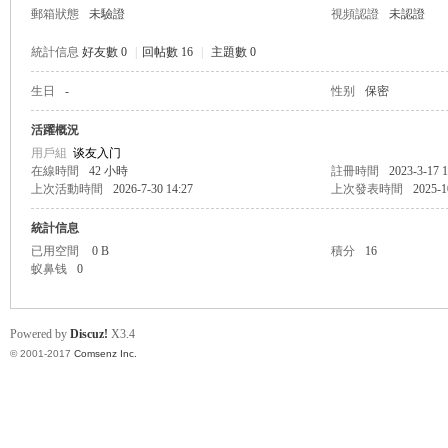
郵箱狀態
未驗證
視頻認證
未認證
統計信息
好友數 0
|
回帖數 16
|
主題數 0
生日
-
性别
保密
帛
活躍概況
用戶組
谈友入门
在線時間
42 小時
註冊時間
2023-3-17 1
上次活動時間
2026-7-30 14:27
上次發表時間
2025-1
統計信息
已用空間
0 B
積分
16
蚁鼻钱
0
网
Powered by
Discuz!
X3.4
© 2001-2017
Comsenz Inc.