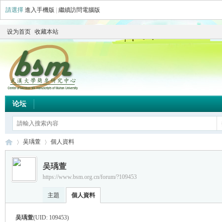
請選擇
進入手機版
|
繼續訪問電腦版
设为首页
收藏本站
论坛
吴瑀萱
個人資料
吴瑀萱
https://www.bsm.org.cn/forum/?109453
简
›
›
主題
個人資料
吴瑀萱
(UID: 109453)