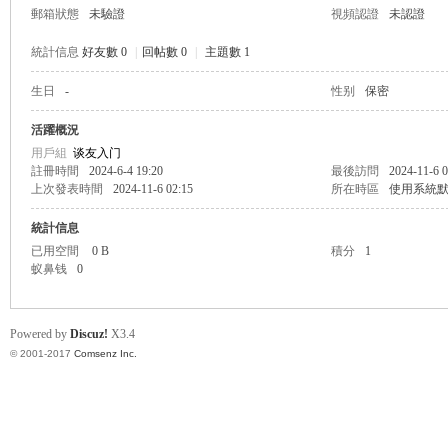
郵箱狀態
未驗證
視頻認證
未認證
統計信息
好友數 0
|
回帖數 0
|
主題數 1
生日
-
性别
保密
帛
活躍概況
用戶組
谈友入门
註冊時間
2024-6-4 19:20
最後訪問
2024-11-6 0
上次發表時間
2024-11-6 02:15
所在時區
使用系統
統計信息
已用空間
0 B
積分
1
蚁鼻钱
0
网
Powered by
Discuz!
X3.4
© 2001-2017
Comsenz Inc.