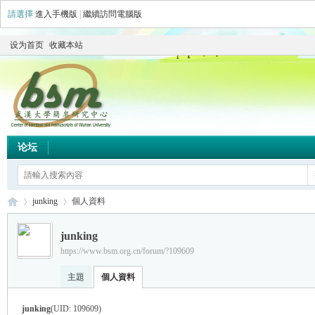
請選擇
進入手機版
|
繼續訪問電腦版
设为首页
收藏本站
论坛
junking
個人資料
junking
https://www.bsm.org.cn/forum/?109609
简
›
›
主題
個人資料
junking
(UID: 109609)