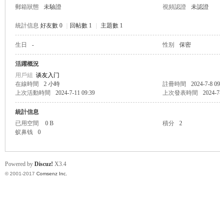
郵箱狀態
未驗證
視頻認證
未認證
統計信息
好友數 0
|
回帖數 1
|
主題數 1
生日
-
性别
保密
帛
活躍概況
用戶組
谈友入门
在線時間
2 小時
註冊時間
2024-7-8 09
上次活動時間
2024-7-11 09:39
上次發表時間
2024-7
統計信息
已用空間
0 B
積分
2
蚁鼻钱
0
网
Powered by
Discuz!
X3.4
© 2001-2017
Comsenz Inc.