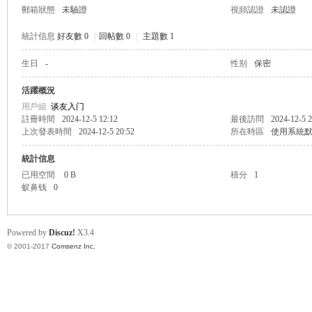
郵箱狀態
未驗證
視頻認證
未認證
統計信息
好友數 0
|
回帖數 0
|
主題數 1
生日
-
性别
保密
帛
活躍概況
用戶組
谈友入门
註冊時間
2024-12-5 12:12
最後訪問
2024-12-5 2
上次發表時間
2024-12-5 20:52
所在時區
使用系統
統計信息
已用空間
0 B
積分
1
蚁鼻钱
0
网
Powered by
Discuz!
X3.4
© 2001-2017
Comsenz Inc.