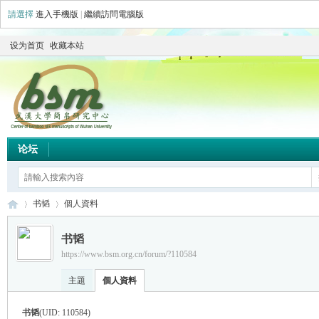
請選擇
進入手機版
|
繼續訪問電腦版
设为首页
收藏本站
论坛
书韬
個人資料
书韬
https://www.bsm.org.cn/forum/?110584
简
›
›
主題
個人資料
书韬
(UID: 110584)