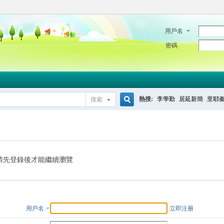
用戶名
密碼
熱搜:
李學勤
居延新簡
里耶
搜索
搜
索
請先登錄後才能繼續瀏覽
用戶名
立即注册