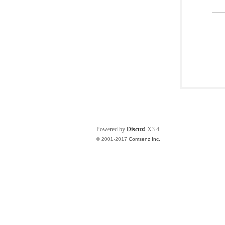
Powered by
Discuz!
X3.4
© 2001-2017
Comsenz Inc.