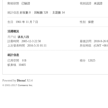
郵箱狀態
已驗證
視頻認證
未認證
統計信息
好友數 0
|
回帖數 528
|
主題數 14
生日
1961 年 11 月 7 日
性别
保密
帛
活躍概況
用戶組
谈友八段
註冊時間
2005-12-3 22:58
最後訪問
2018-9-26 0
上次發表時間
2016-5-31 01:11
所在時區
(GMT +08
統計信息
已用空間
0 B
積分
12025
蚁鼻钱
10405
网
Powered by
Discuz!
X3.4
© 2001-2017
Comsenz Inc.