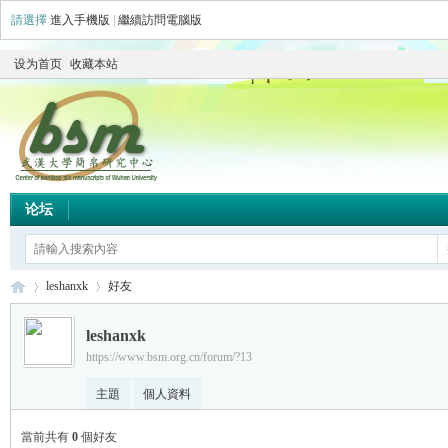
請選擇
進入手機版
|
繼續訪問電腦版
设为首页
收藏本站
论坛
leshanxk
好友
leshanxk
https://www.bsm.org.cn/forum/?13
简
›
›
主題
個人資料
當前共有
0
個好友