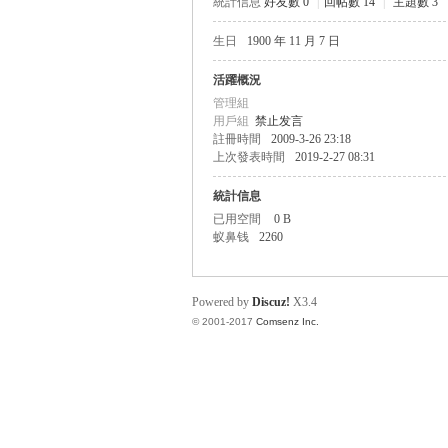
統計信息
好友數 0
|
回帖數 14
|
主題數 3
生日
1900 年 11 月 7 日
帛
活躍概況
管理組
用戶組
禁止发言
註冊時間
2009-3-26 23:18
上次發表時間
2019-2-27 08:31
統計信息
已用空間
0 B
蚁鼻钱
2260
网
Powered by
Discuz!
X3.4
© 2001-2017
Comsenz Inc.