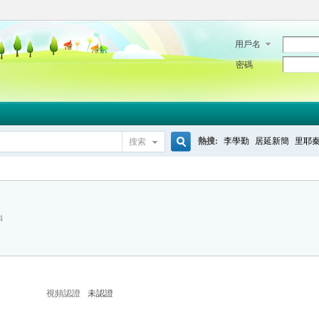
用戶名
密碼
熱搜:
李學勤
居延新簡
里耶
搜索
搜
4
索
視頻認證
未認證