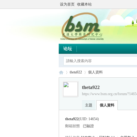
设为首页
收藏本站
论坛
theta922
個人資料
theta922
https://www.bsm.org.cn/forum/?1465
简
›
›
主題
個人資料
theta922
(UID: 14654)
郵箱狀態
已驗證