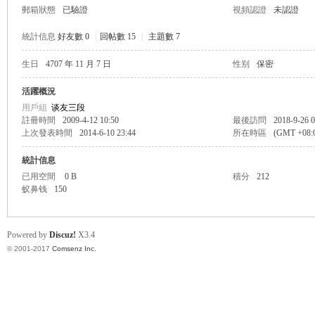
郵箱狀態
已驗證
視頻認證
未認證
統計信息
好友數 0
|
回帖數 15
|
主題數 7
生日
4707 年 11 月 7 日
性别
保密
帛
活躍概況
用戶組
谈友三段
註冊時間
2009-4-12 10:50
最後訪問
2018-9-26 0
上次發表時間
2014-6-10 23:44
所在時區
(GMT +08
統計信息
已用空間
0 B
積分
212
蚁鼻钱
150
网
Powered by
Discuz!
X3.4
© 2001-2017
Comsenz Inc.