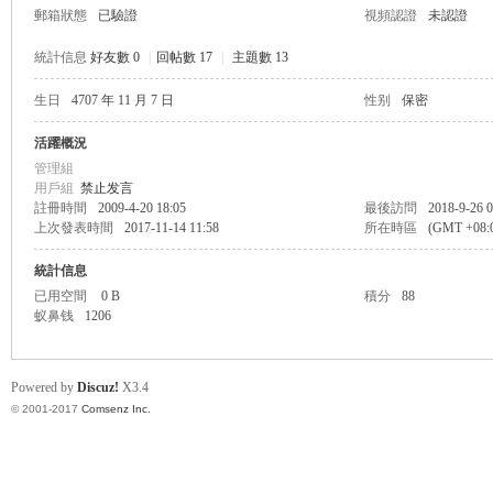
郵箱狀態
已驗證
視頻認證
未認證
統計信息
好友數 0
|
回帖數 17
|
主題數 13
生日
4707 年 11 月 7 日
性别
保密
帛
活躍概況
管理組
用戶組
禁止发言
註冊時間
2009-4-20 18:05
最後訪問
2018-9-26 0
上次發表時間
2017-11-14 11:58
所在時區
(GMT +08
統計信息
已用空間
0 B
積分
88
蚁鼻钱
1206
网
Powered by
Discuz!
X3.4
© 2001-2017
Comsenz Inc.