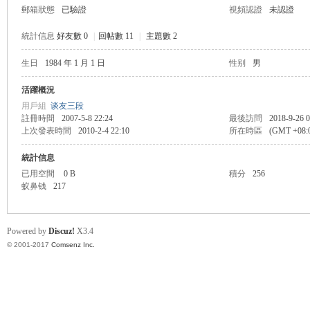
郵箱狀態
已驗證
視頻認證
未認證
統計信息
好友數 0
|
回帖數 11
|
主題數 2
生日
1984 年 1 月 1 日
性别
男
帛
活躍概況
用戶組
谈友三段
註冊時間
2007-5-8 22:24
最後訪問
2018-9-26 0
上次發表時間
2010-2-4 22:10
所在時區
(GMT +08
統計信息
已用空間
0 B
積分
256
蚁鼻钱
217
网
Powered by
Discuz!
X3.4
© 2001-2017
Comsenz Inc.