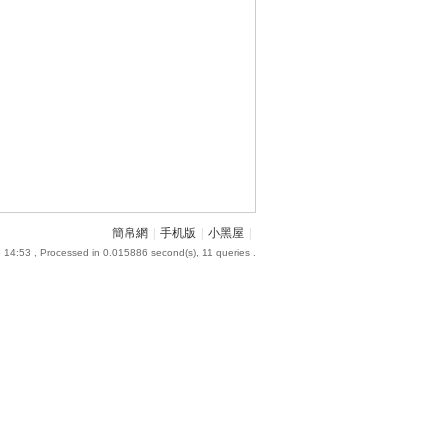
簡帛網
|
手机版
|
小黑屋
|
 14:53
, Processed in 0.015886 second(s), 11 queries .