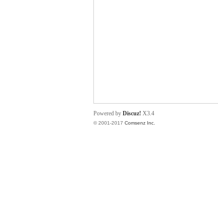
帛
Powered by
Discuz!
X3.4
© 2001-2017
Comsenz Inc.
网