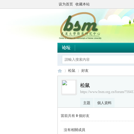
设为首页
收藏本站
论坛
松鼠
好友
松鼠
https://www.bsm.org.cn/forum/?1641
简
›
›
主題
個人資料
當前共有
0
個好友
沒有相關成員