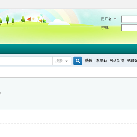
用戶名
密碼
熱搜:
李學勤
居延新簡
里耶
搜索
搜
3
索