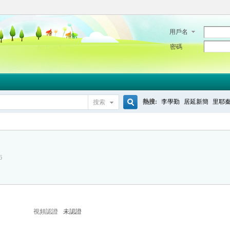
用戶名
密碼
熱搜:
李學勤
居延新簡
里耶
搜索
搜
6
索
視頻認證
未認證