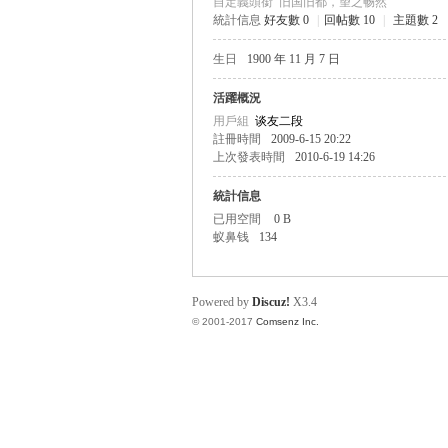
自定義頭銜
旧国旧都，望之畅然
統計信息
好友數 0
|
回帖數 10
|
主題數 2
生日
1900 年 11 月 7 日
帛
活躍概況
用戶組
谈友二段
註冊時間
2009-6-15 20:22
上次發表時間
2010-6-19 14:26
統計信息
已用空間
0 B
蚁鼻钱
134
网
Powered by
Discuz!
X3.4
© 2001-2017
Comsenz Inc.