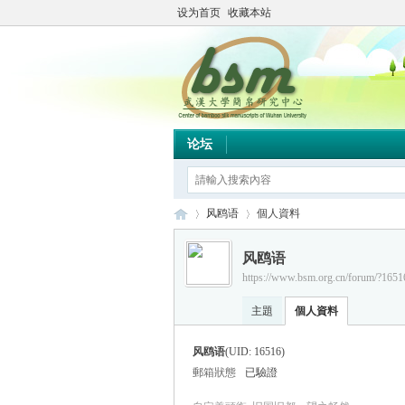
设为首页
收藏本站
论坛
风鸥语
個人資料
风鸥语
https://www.bsm.org.cn/forum/?1651
简
›
›
主題
個人資料
风鸥语
(UID: 16516)
郵箱狀態
已驗證