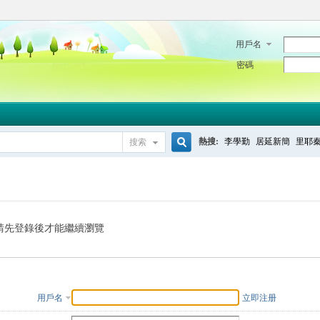
用戶名
密碼
熱搜:
李學勤
居延新簡
里耶
搜索
搜
索
請先登錄後才能繼續瀏覽
用戶名
立即注册