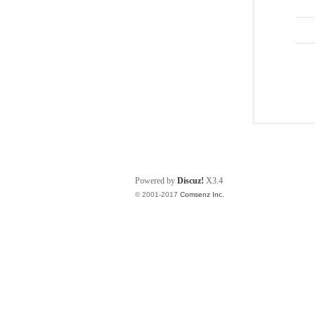
Powered by
Discuz!
X3.4
© 2001-2017
Comsenz Inc.