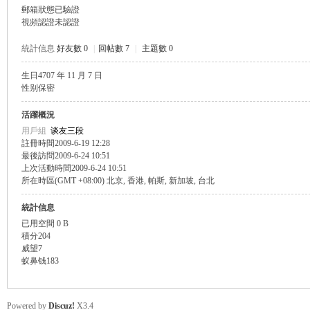
郵箱狀態
已驗證
視頻認證
未認證
統計信息
好友數 0
|
回帖數 7
|
主題數 0
生日
4707 年 11 月 7 日
帛
性别
保密
活躍概況
用戶組
谈友三段
註冊時間
2009-6-19 12:28
最後訪問
2009-6-24 10:51
上次活動時間
2009-6-24 10:51
所在時區
(GMT +08:00) 北京, 香港, 帕斯, 新加坡, 台北
統計信息
已用空間
0 B
网
積分
204
威望
7
蚁鼻钱
183
Powered by
Discuz!
X3.4