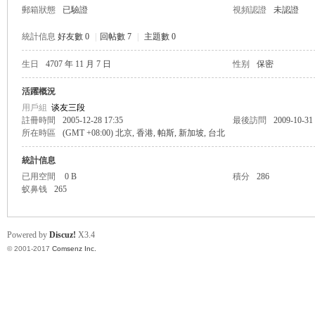
郵箱狀態
已驗證
視頻認證
未認證
統計信息
好友數 0
|
回帖數 7
|
主題數 0
生日
4707 年 11 月 7 日
性别
保密
帛
活躍概況
用戶組
谈友三段
註冊時間
2005-12-28 17:35
最後訪問
2009-10-31
所在時區
(GMT +08:00) 北京, 香港, 帕斯, 新加坡, 台北
統計信息
已用空間
0 B
積分
286
蚁鼻钱
265
网
Powered by
Discuz!
X3.4
© 2001-2017
Comsenz Inc.