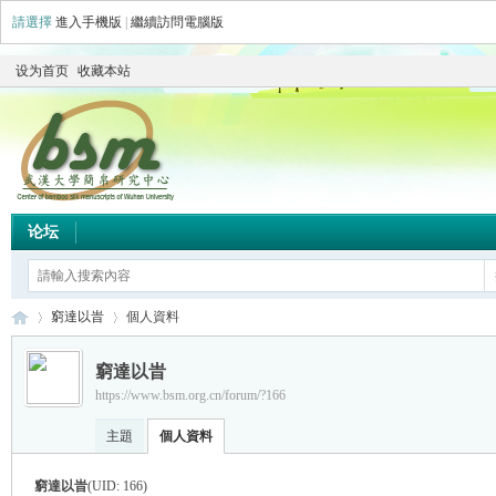
請選擇
進入手機版
|
繼續訪問電腦版
设为首页
收藏本站
论坛
窮達以旹
個人資料
窮達以旹
https://www.bsm.org.cn/forum/?166
简
›
›
主題
個人資料
窮達以旹
(UID: 166)