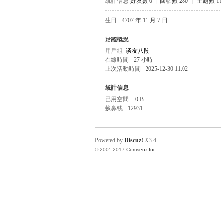
統計信息
好友數 0
|
回帖數 280
|
主題數 11
生日
4707 年 11 月 7 日
帛
活躍概況
用戶組
谈友八段
在線時間
27 小時
上次活動時間
2025-12-30 11:02
統計信息
已用空間
0 B
蚁鼻钱
12931
网
Powered by
Discuz!
X3.4
© 2001-2017
Comsenz Inc.