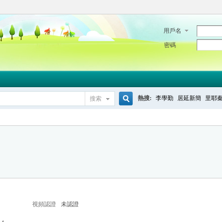
用戶名
密碼
熱搜:
李學勤
居延新簡
里耶
搜索
搜
索
視頻認證
未認證