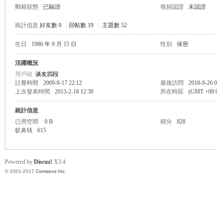
郵箱狀態
已驗證
視頻認證
未認證
統計信息
好友數 0
|
回帖數 19
|
主題數 52
生日
1986 年 9 月 15 日
性别
保密
帛
活躍概況
用戶組
谈友四段
註冊時間
2009-9-17 22:12
最後訪問
2018-9-26 0
上次發表時間
2013-2-18 12:30
所在時區
(GMT +08
統計信息
已用空間
0 B
積分
828
蚁鼻钱
615
网
Powered by
Discuz!
X3.4
© 2001-2017
Comsenz Inc.