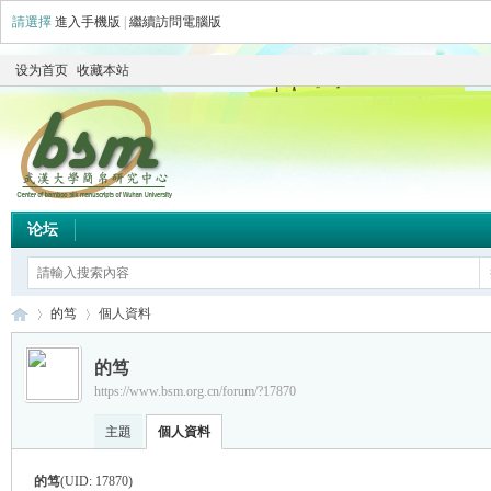
請選擇
進入手機版
|
繼續訪問電腦版
设为首页
收藏本站
论坛
的笃
個人資料
的笃
https://www.bsm.org.cn/forum/?17870
简
›
›
主題
個人資料
的笃
(UID: 17870)