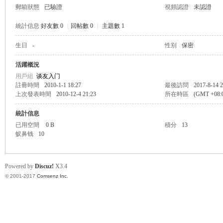
郵箱狀態
已驗證
視頻認證
未認證
統計信息
好友數 0
|
回帖數 0
|
主題數 1
生日
-
性别
保密
帛
活躍概況
用戶組
谈友入门
註冊時間
2010-1-1 18:27
最後訪問
2017-8-14 2
上次發表時間
2010-12-4 21:23
所在時區
(GMT +08
統計信息
已用空間
0 B
積分
13
蚁鼻钱
10
网
Powered by
Discuz!
X3.4
© 2001-2017
Comsenz Inc.