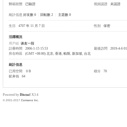
郵箱狀態
已驗證
視頻認證
未認證
統計信息
好友數 0
|
回帖數 2
|
主題數 0
生日
4707 年 11 月 7 日
性别
保密
帛
活躍概況
用戶組
谈友一段
註冊時間
2006-1-15 15:53
最後訪問
2019-4-6 01
所在時區
(GMT +08:00) 北京, 香港, 帕斯, 新加坡, 台北
統計信息
已用空間
0 B
積分
70
蚁鼻钱
64
网
Powered by
Discuz!
X3.4
© 2001-2017
Comsenz Inc.