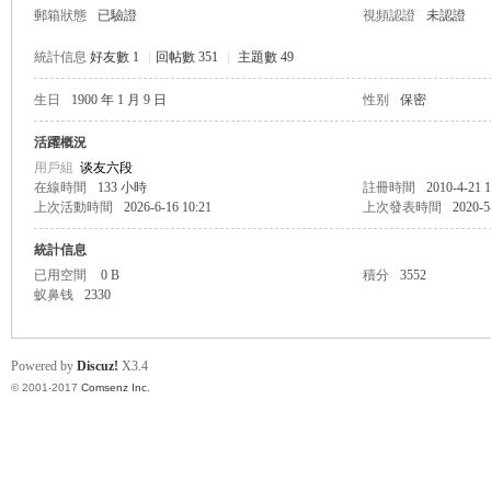
郵箱狀態
已驗證
視頻認證
未認證
統計信息
好友數 1
|
回帖數 351
|
主題數 49
生日
1900 年 1 月 9 日
性别
保密
帛
活躍概況
用戶組
谈友六段
在線時間
133 小時
註冊時間
2010-4-21 1
上次活動時間
2026-6-16 10:21
上次發表時間
2020-5
統計信息
已用空間
0 B
積分
3552
蚁鼻钱
2330
网
Powered by
Discuz!
X3.4
© 2001-2017
Comsenz Inc.