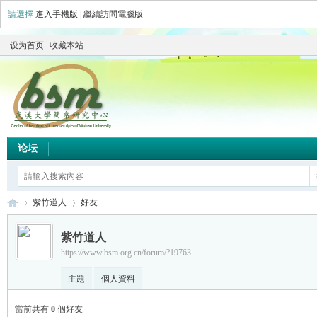
請選擇
進入手機版
|
繼續訪問電腦版
设为首页
收藏本站
论坛
紫竹道人
好友
紫竹道人
https://www.bsm.org.cn/forum/?19763
简
›
›
主題
個人資料
當前共有
0
個好友