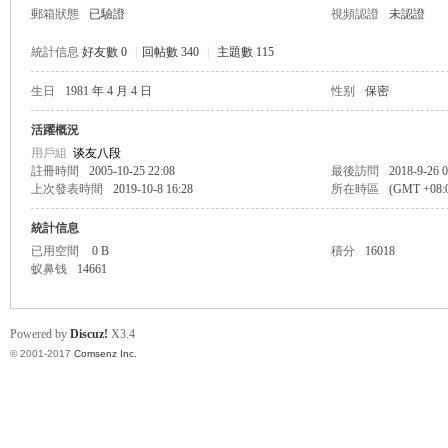
郵箱狀態
已驗證
視頻認證
未認證
統計信息
好友數 0
|
回帖數 340
|
主題數 115
生日
1981 年 4 月 4 日
性别
保密
帛
活躍概況
用戶組
谈友八段
註冊時間
2005-10-25 22:08
最後訪問
2018-9-26 0
上次發表時間
2019-10-8 16:28
所在時區
(GMT +08
統計信息
已用空間
0 B
積分
16018
蚁鼻钱
14661
网
Powered by
Discuz!
X3.4
© 2001-2017
Comsenz Inc.