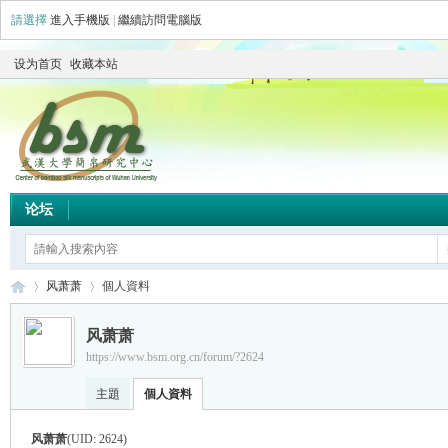
請選擇
進入手機版
|
繼續訪問電腦版
设为首页
收藏本站
论坛
风萧萧
個人資料
风萧萧
https://www.bsm.org.cn/forum/?2624
简
›
›
主題
個人資料
风萧萧
(UID: 2624)