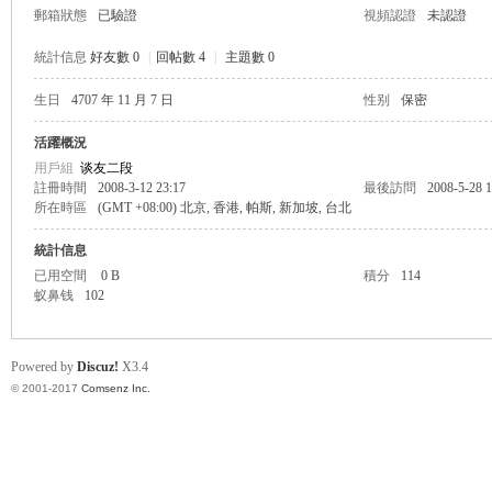
郵箱狀態
已驗證
視頻認證
未認證
統計信息
好友數 0
|
回帖數 4
|
主題數 0
生日
4707 年 11 月 7 日
性别
保密
帛
活躍概況
用戶組
谈友二段
註冊時間
2008-3-12 23:17
最後訪問
2008-5-28 1
所在時區
(GMT +08:00) 北京, 香港, 帕斯, 新加坡, 台北
統計信息
已用空間
0 B
積分
114
蚁鼻钱
102
网
Powered by
Discuz!
X3.4
© 2001-2017
Comsenz Inc.