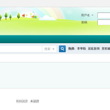
用戶名
密碼
熱搜:
李學勤
居延新簡
里耶
搜索
搜
索
視頻認證
未認證