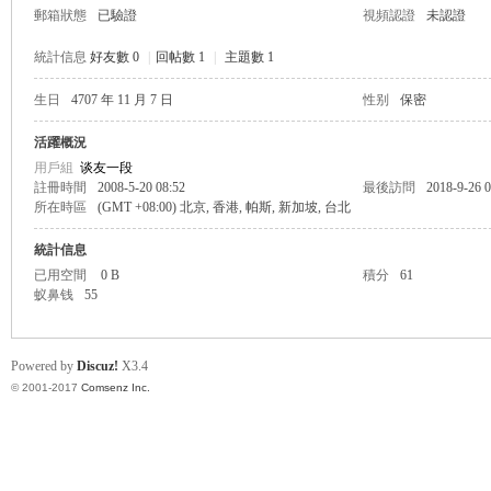
郵箱狀態
已驗證
視頻認證
未認證
統計信息
好友數 0
|
回帖數 1
|
主題數 1
生日
4707 年 11 月 7 日
性别
保密
帛
活躍概況
用戶組
谈友一段
註冊時間
2008-5-20 08:52
最後訪問
2018-9-26 0
所在時區
(GMT +08:00) 北京, 香港, 帕斯, 新加坡, 台北
統計信息
已用空間
0 B
積分
61
蚁鼻钱
55
网
Powered by
Discuz!
X3.4
© 2001-2017
Comsenz Inc.