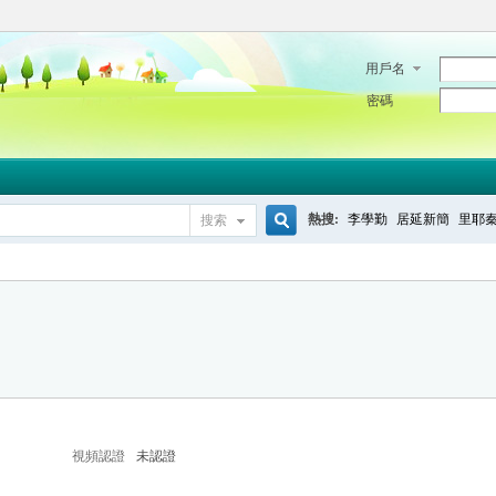
用戶名
密碼
熱搜:
李學勤
居延新簡
里耶
搜索
搜
索
視頻認證
未認證