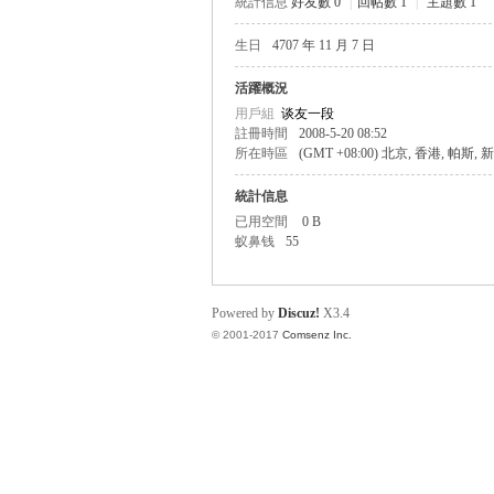
統計信息
好友數 0
|
回帖數 1
|
主題數 1
生日
4707 年 11 月 7 日
帛
活躍概況
用戶組
谈友一段
註冊時間
2008-5-20 08:52
所在時區
(GMT +08:00) 北京, 香港, 帕斯,
統計信息
已用空間
0 B
蚁鼻钱
55
网
Powered by
Discuz!
X3.4
© 2001-2017
Comsenz Inc.