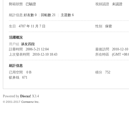
郵箱狀態
已驗證
視頻認證
未認證
統計信息
好友數 0
|
回帖數 21
|
主題數 6
生日
4707 年 11 月 7 日
性别
保密
帛
活躍概況
用戶組
谈友四段
註冊時間
2006-5-21 12:04
最後訪問
2010-12-10
上次發表時間
2010-12-10 18:43
所在時區
(GMT +08
統計信息
已用空間
0 B
積分
752
蚁鼻钱
671
网
Powered by
Discuz!
X3.4
© 2001-2017
Comsenz Inc.