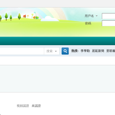
用戶名
密碼
熱搜:
李學勤
居延新簡
里耶
搜索
搜
索
視頻認證
未認證