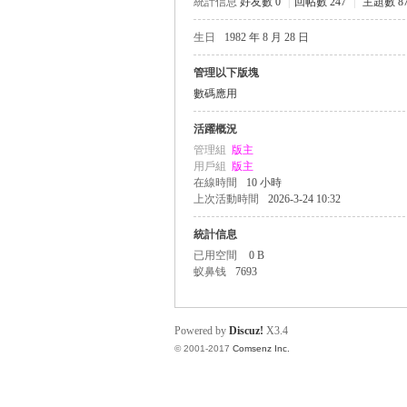
統計信息
好友數 0
|
回帖數 247
|
主題數 8
生日
1982 年 8 月 28 日
帛
管理以下版塊
數碼應用
活躍概況
管理組
版主
用戶組
版主
在線時間
10 小時
上次活動時間
2026-3-24 10:32
統計信息
网
已用空間
0 B
蚁鼻钱
7693
Powered by
Discuz!
X3.4
© 2001-2017
Comsenz Inc.