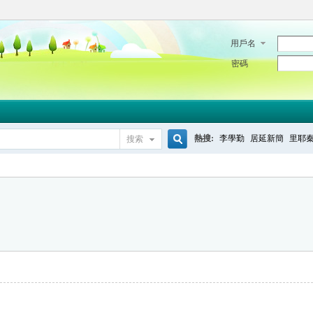
用戶名
密碼
熱搜:
李學勤
居延新簡
里耶
搜索
搜
索