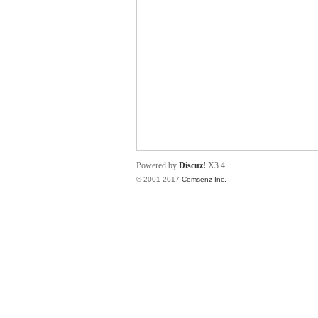
帛
Powered by
Discuz!
X3.4
© 2001-2017
Comsenz Inc.
网