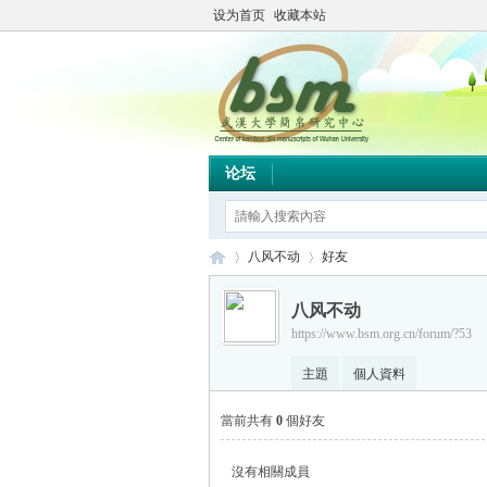
设为首页
收藏本站
论坛
八风不动
好友
八风不动
https://www.bsm.org.cn/forum/?53
简
›
›
主題
個人資料
當前共有
0
個好友
沒有相關成員