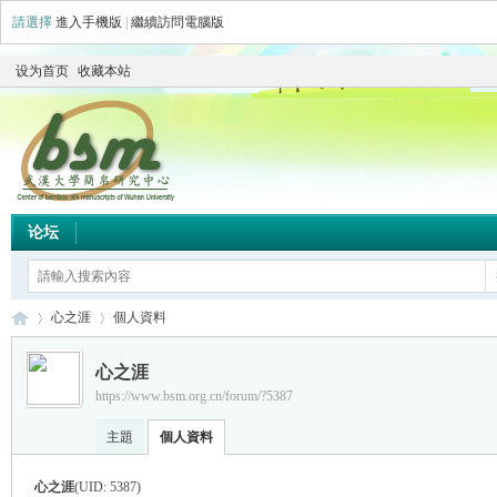
請選擇
進入手機版
|
繼續訪問電腦版
设为首页
收藏本站
论坛
心之涯
個人資料
心之涯
https://www.bsm.org.cn/forum/?5387
简
›
›
主題
個人資料
心之涯
(UID: 5387)