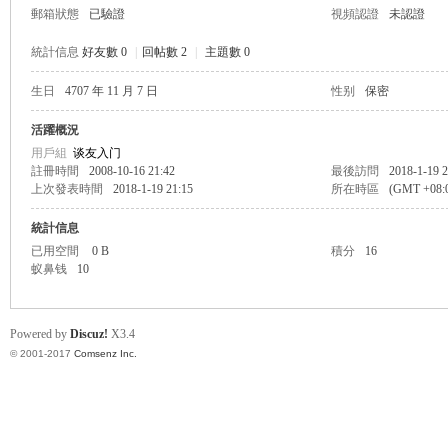
郵箱狀態
已驗證
視頻認證
未認證
統計信息
好友數 0
|
回帖數 2
|
主題數 0
生日
4707 年 11 月 7 日
性别
保密
帛
活躍概況
用戶組
谈友入门
註冊時間
2008-10-16 21:42
最後訪問
2018-1-19 2
上次發表時間
2018-1-19 21:15
所在時區
(GMT +08
統計信息
已用空間
0 B
積分
16
蚁鼻钱
10
网
Powered by
Discuz!
X3.4
© 2001-2017
Comsenz Inc.