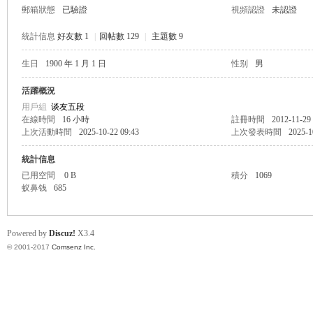
郵箱狀態
已驗證
視頻認證
未認證
統計信息
好友數 1
|
回帖數 129
|
主題數 9
生日
1900 年 1 月 1 日
性别
男
帛
活躍概況
用戶組
谈友五段
在線時間
16 小時
註冊時間
2012-11-29
上次活動時間
2025-10-22 09:43
上次發表時間
2025-1
統計信息
已用空間
0 B
積分
1069
蚁鼻钱
685
网
Powered by
Discuz!
X3.4
© 2001-2017
Comsenz Inc.