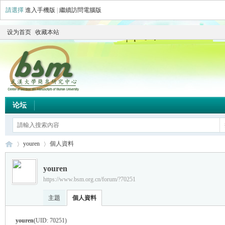
請選擇
進入手機版
|
繼續訪問電腦版
设为首页
收藏本站
论坛
youren
個人資料
youren
https://www.bsm.org.cn/forum/?70251
简
›
›
主題
個人資料
youren
(UID: 70251)