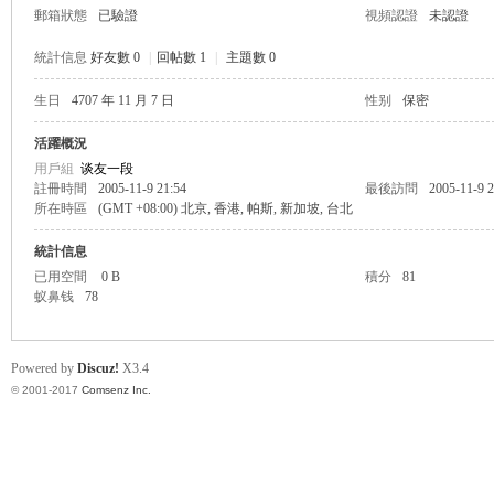
郵箱狀態
已驗證
視頻認證
未認證
統計信息
好友數 0
|
回帖數 1
|
主題數 0
生日
4707 年 11 月 7 日
性别
保密
帛
活躍概況
用戶組
谈友一段
註冊時間
2005-11-9 21:54
最後訪問
2005-11-9 2
所在時區
(GMT +08:00) 北京, 香港, 帕斯, 新加坡, 台北
統計信息
已用空間
0 B
積分
81
蚁鼻钱
78
网
Powered by
Discuz!
X3.4
© 2001-2017
Comsenz Inc.