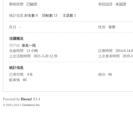
郵箱狀態
已驗證
視頻認證
未認證
統計信息
好友數 0
|
回帖數 13
|
主題數 1
生日
-
性别
保密
帛
活躍概況
用戶組
谈友一段
在線時間
13 小時
註冊時間
2014-6-14 0
上次活動時間
2021-3-20 12:39
上次發表時間
2019-1
統計信息
已用空間
0 B
積分
96
蚁鼻钱
60
网
Powered by
Discuz!
X3.4
© 2001-2017
Comsenz Inc.