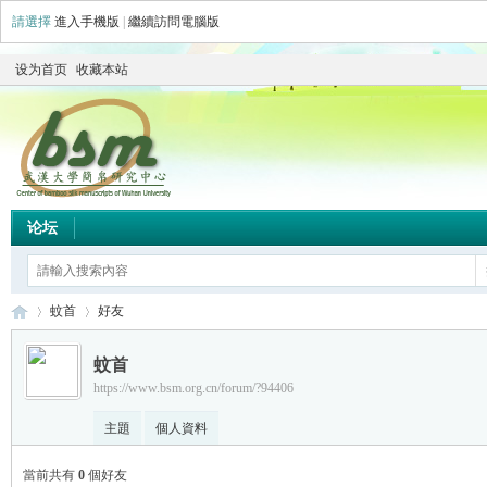
請選擇
進入手機版
|
繼續訪問電腦版
设为首页
收藏本站
论坛
蚊首
好友
蚊首
https://www.bsm.org.cn/forum/?94406
简
›
›
主題
個人資料
當前共有
0
個好友