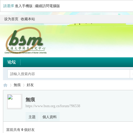
請選擇
進入手機版
|
繼續訪問電腦版
设为首页
收藏本站
论坛
無痕
好友
無痕
https://www.bsm.org.cn/forum/?96538
简
›
›
主題
個人資料
當前共有
0
個好友