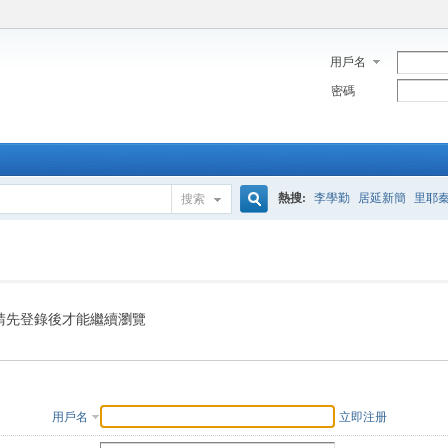
用戶名
密碼
熱搜:
李學勤
居延新簡
里耶
搜索
搜
索
請先登錄後才能繼續瀏覽
用戶名
立即注册