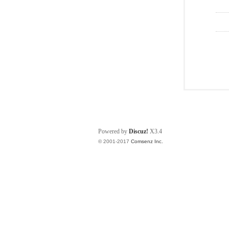
Powered by
Discuz!
X3.4
© 2001-2017
Comsenz Inc.