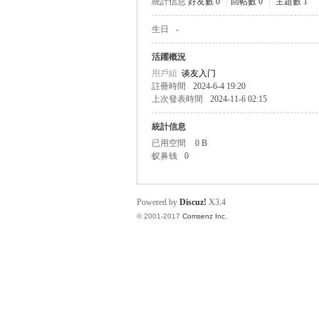
統計信息
好友數 0
|
回帖數 0
|
主題數 1
生日
-
帛
活躍概況
用戶組
谈友入门
註冊時間
2024-6-4 19:20
上次發表時間
2024-11-6 02:15
統計信息
已用空間
0 B
蚁鼻钱
0
网
Powered by
Discuz!
X3.4
© 2001-2017
Comsenz Inc.