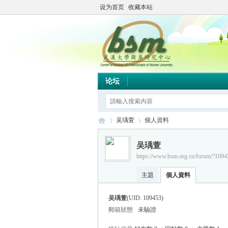
设为首页
收藏本站
论坛
吴瑀萱
個人資料
吴瑀萱
https://www.bsm.org.cn/forum/?1094
简
›
›
主題
個人資料
吴瑀萱
(UID: 109453)
郵箱狀態
未驗證