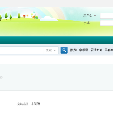
用戶名
密碼
熱搜:
李學勤
居延新簡
里耶
搜索
搜
53
索
視頻認證
未認證